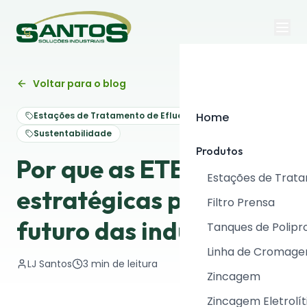
Voltar para o blog
Estações de Tratamento de Efluentes
Home
Sustentabilidade
Produtos
Por que as ETEs são
Estações de Trat
estratégicas para o
Filtro Prensa
futuro das indústrias?
Tanques de Polipr
Linha de Cromag
LJ Santos
3
min de leitura
Zincagem
Zincagem Eletrolít