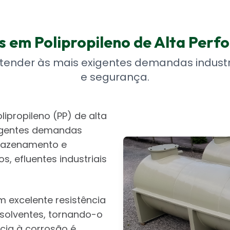
s em Polipropileno de Alta Perf
tender às mais exigentes demandas industr
e segurança.
ipropileno (PP) de alta
xigentes demandas
rmazenamento e
, efluentes industriais
m excelente resistência
 solventes, tornando-o
ncia à corrosão é