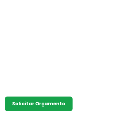
Tanques em Polipro
Soluções duráveis e resistentes para ar
processamento de produtos químicos, com
corrosão e excelente custo-benefício.
Solicitar Orçamento